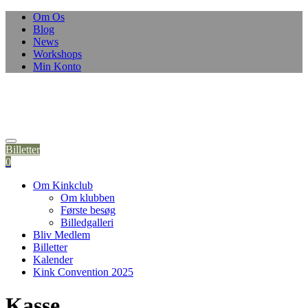
Om Os
Blog
News
Workshops
Min Konto
Billetter
0
Om Kinkclub
Om klubben
Første besøg
Billedgalleri
Bliv Medlem
Billetter
Kalender
Kink Convention 2025
Kasse