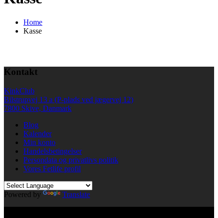
Home
Kasse
Kontakt
KinkClub
Bilstrupvej 13 a (P-plads ved jægervej 12)
7800 Skive, Danmark
Blog
Kalender
Min konto
Handelsbetingelser
Persondata og privatlivs politik
Vores Fetlife profil
Powered by
Translate
© All right reserved KinkClub