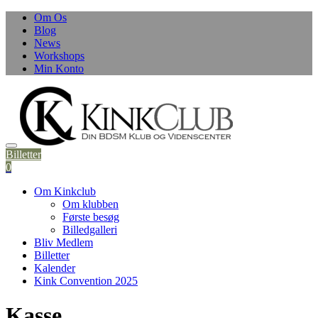
Skip
Om Os
to
Blog
content
News
Workshops
Min Konto
Billetter
0
Om Kinkclub
Om klubben
Første besøg
Billedgalleri
Bliv Medlem
Billetter
Kalender
Kink Convention 2025
Kasse