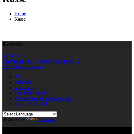
Home
Kasse
Kontakt
KinkClub
Bilstrupvej 13 a (P-plads ved jægervej 12)
7800 Skive, Danmark
Blog
Kalender
Min konto
Handelsbetingelser
Persondata og privatlivs politik
Vores Fetlife profil
Powered by
Translate
© All right reserved KinkClub