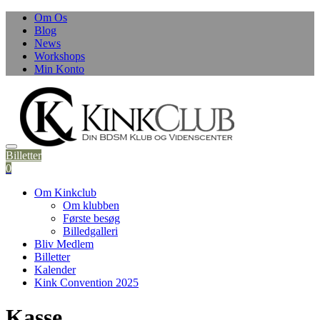
Skip
Om Os
to
Blog
content
News
Workshops
Min Konto
Billetter
0
Om Kinkclub
Om klubben
Første besøg
Billedgalleri
Bliv Medlem
Billetter
Kalender
Kink Convention 2025
Kasse