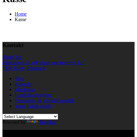
Home
Kasse
Kontakt
KinkClub
Bilstrupvej 13 a (P-plads ved jægervej 12)
7800 Skive, Danmark
Blog
Kalender
Min konto
Handelsbetingelser
Persondata og privatlivs politik
Vores Fetlife profil
Powered by
Translate
© All right reserved KinkClub