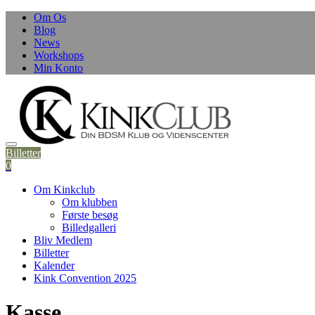
Skip
Om Os
to
Blog
content
News
Workshops
Min Konto
Billetter
0
Om Kinkclub
Om klubben
Første besøg
Billedgalleri
Bliv Medlem
Billetter
Kalender
Kink Convention 2025
Kasse