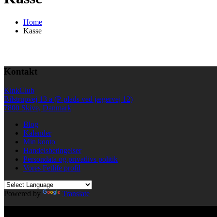
Home
Kasse
Kontakt
KinkClub
Bilstrupvej 13 a (P-plads ved jægervej 12)
7800 Skive, Danmark
Blog
Kalender
Min konto
Handelsbetingelser
Persondata og privatlivs politik
Vores Fetlife profil
Powered by
Translate
© All right reserved KinkClub