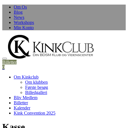
Skip
Om Os
to
Blog
content
News
Workshops
Min Konto
Billetter
0
Om Kinkclub
Om klubben
Første besøg
Billedgalleri
Bliv Medlem
Billetter
Kalender
Kink Convention 2025
Kasse