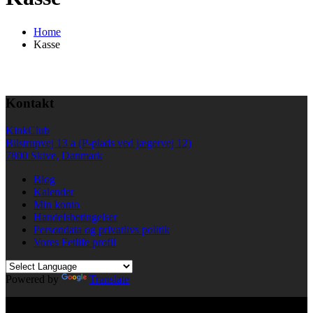
Home
Kasse
Kontakt
KinkClub
Bilstrupvej 13 a (P-plads ved jægervej 12)
7800 Skive, Danmark
Blog
Kalender
Min konto
Handelsbetingelser
Persondata og privatlivs politik
Vores Fetlife profil
Powered by
Translate
© All right reserved KinkClub