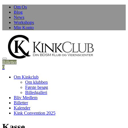
Skip
Om Os
to
Blog
content
News
Workshops
Min Konto
Billetter
0
Om Kinkclub
Om klubben
Første besøg
Billedgalleri
Bliv Medlem
Billetter
Kalender
Kink Convention 2025
Kasse