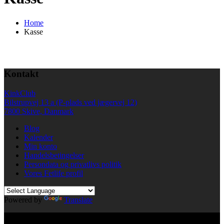
Home
Kasse
Kontakt
KinkClub
Bilstrupvej 13 a (P-plads ved jægervej 12)
7800 Skive, Danmark
Blog
Kalender
Min konto
Handelsbetingelser
Persondata og privatlivs politik
Vores Fetlife profil
Powered by
Translate
© All right reserved KinkClub