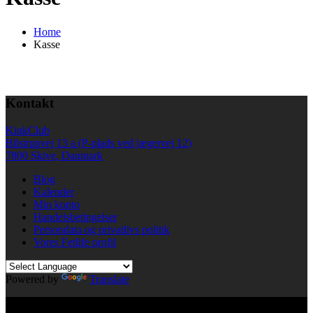
Home
Kasse
Kontakt
KinkClub
Bilstrupvej 13 a (P-plads ved jægervej 12)
7800 Skive, Danmark
Blog
Kalender
Min konto
Handelsbetingelser
Persondata og privatlivs politik
Vores Fetlife profil
Powered by
Translate
© All right reserved KinkClub