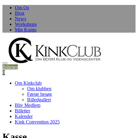
Skip
Om Os
to
Blog
content
News
Workshops
Min Konto
Billetter
0
Om Kinkclub
Om klubben
Første besøg
Billedgalleri
Bliv Medlem
Billetter
Kalender
Kink Convention 2025
Kasse