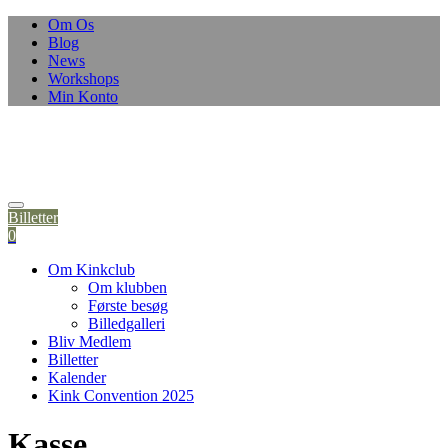
Skip
Om Os
to
Blog
content
News
Workshops
Min Konto
Billetter
0
Om Kinkclub
Om klubben
Første besøg
Billedgalleri
Bliv Medlem
Billetter
Kalender
Kink Convention 2025
Kasse