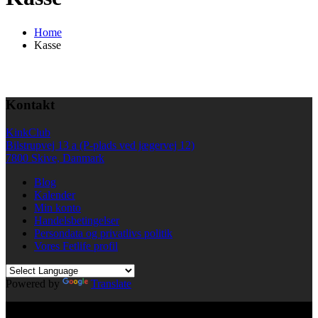
Home
Kasse
Kontakt
KinkClub
Bilstrupvej 13 a (P-plads ved jægervej 12)
7800 Skive, Danmark
Blog
Kalender
Min konto
Handelsbetingelser
Persondata og privatlivs politik
Vores Fetlife profil
Powered by
Translate
© All right reserved KinkClub