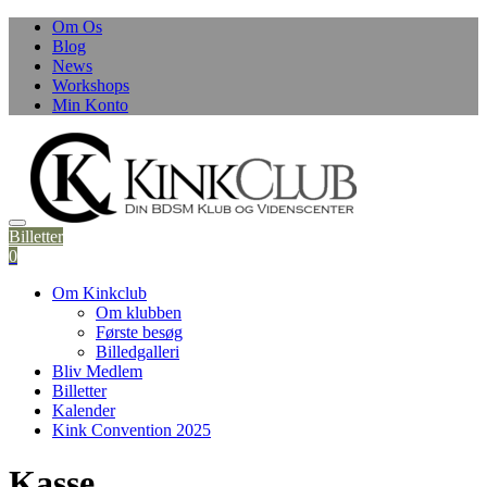
Skip
Om Os
to
Blog
content
News
Workshops
Min Konto
Billetter
0
Om Kinkclub
Om klubben
Første besøg
Billedgalleri
Bliv Medlem
Billetter
Kalender
Kink Convention 2025
Kasse