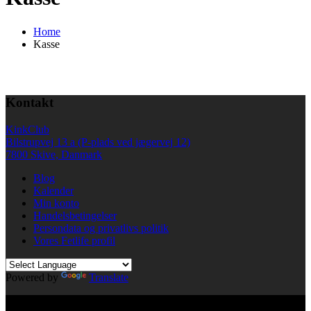
Home
Kasse
Kontakt
KinkClub
Bilstrupvej 13 a (P-plads ved jægervej 12)
7800 Skive, Danmark
Blog
Kalender
Min konto
Handelsbetingelser
Persondata og privatlivs politik
Vores Fetlife profil
Powered by
Translate
© All right reserved KinkClub