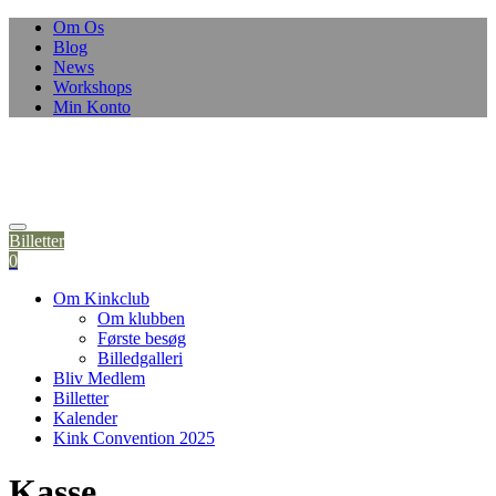
Om Os
Blog
News
Workshops
Min Konto
Billetter
0
Om Kinkclub
Om klubben
Første besøg
Billedgalleri
Bliv Medlem
Billetter
Kalender
Kink Convention 2025
Kasse