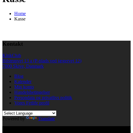
Home
Kasse
Kontakt
KinkClub
Bilstrupvej 13 a (P-plads ved jægervej 12)
7800 Skive, Danmark
Blog
Kalender
Min konto
Handelsbetingelser
Persondata og privatlivs politik
Vores Fetlife profil
Powered by
Translate
© All right reserved KinkClub