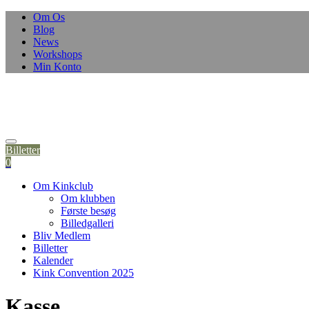
Om Os
Blog
News
Workshops
Min Konto
Billetter
0
Om Kinkclub
Om klubben
Første besøg
Billedgalleri
Bliv Medlem
Billetter
Kalender
Kink Convention 2025
Kasse