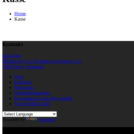
Home
Kasse
Kontakt
KinkClub
Bilstrupvej 13 a (P-plads ved jægervej 12)
7800 Skive, Danmark
Blog
Kalender
Min konto
Handelsbetingelser
Persondata og privatlivs politik
Vores Fetlife profil
Powered by
Translate
© All right reserved KinkClub