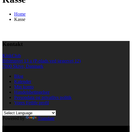
Home
Kasse
Kontakt
KinkClub
Bilstrupvej 13 a (P-plads ved jægervej 12)
7800 Skive, Danmark
Blog
Kalender
Min konto
Handelsbetingelser
Persondata og privatlivs politik
Vores Fetlife profil
Powered by
Translate
© All right reserved KinkClub