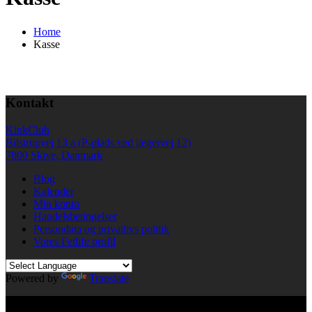
Home
Kasse
Kontakt
KinkClub
Bilstrupvej 13 a (P-plads ved jægervej 12)
7800 Skive, Danmark
Blog
Kalender
Min konto
Handelsbetingelser
Persondata og privatlivs politik
Vores Fetlife profil
Powered by
Translate
© All right reserved KinkClub