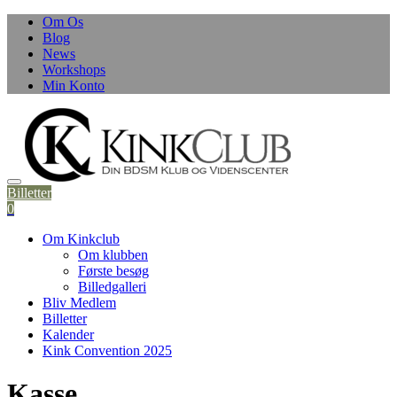
Skip
Om Os
to
Blog
content
News
Workshops
Min Konto
Billetter
0
Om Kinkclub
Om klubben
Første besøg
Billedgalleri
Bliv Medlem
Billetter
Kalender
Kink Convention 2025
Kasse