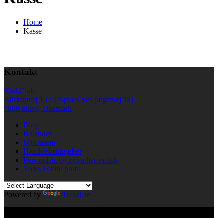
Home
Kasse
Kontakt
KinkClub
Bilstrupvej 13 a (P-plads ved jægervej 12)
7800 Skive, Danmark
Blog
Kalender
Min konto
Handelsbetingelser
Persondata og privatlivs politik
Vores Fetlife profil
Powered by
Translate
© All right reserved KinkClub