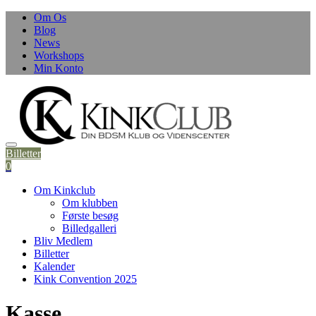
Skip
Om Os
to
Blog
content
News
Workshops
Min Konto
Billetter
0
Om Kinkclub
Om klubben
Første besøg
Billedgalleri
Bliv Medlem
Billetter
Kalender
Kink Convention 2025
Kasse