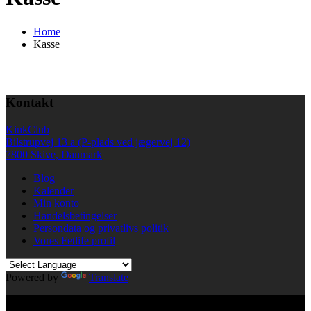
Home
Kasse
Kontakt
KinkClub
Bilstrupvej 13 a (P-plads ved jægervej 12)
7800 Skive, Danmark
Blog
Kalender
Min konto
Handelsbetingelser
Persondata og privatlivs politik
Vores Fetlife profil
Powered by
Translate
© All right reserved KinkClub