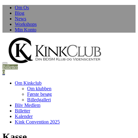
Skip
Om Os
to
Blog
content
News
Workshops
Min Konto
Billetter
0
Om Kinkclub
Om klubben
Første besøg
Billedgalleri
Bliv Medlem
Billetter
Kalender
Kink Convention 2025
Kasse