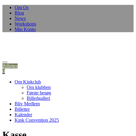
Om Os
Blog
News
Workshops
Min Konto
Billetter
0
Om Kinkclub
Om klubben
Første besøg
Billedgalleri
Bliv Medlem
Billetter
Kalender
Kink Convention 2025
Kasse