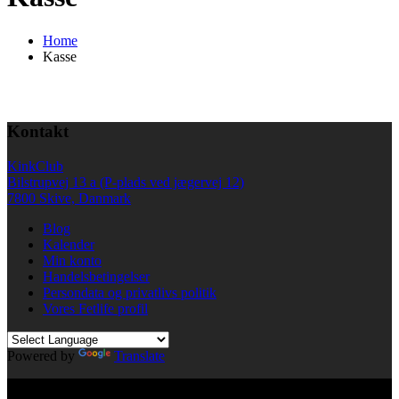
Home
Kasse
Kontakt
KinkClub
Bilstrupvej 13 a (P-plads ved jægervej 12)
7800 Skive, Danmark
Blog
Kalender
Min konto
Handelsbetingelser
Persondata og privatlivs politik
Vores Fetlife profil
Powered by
Translate
© All right reserved KinkClub