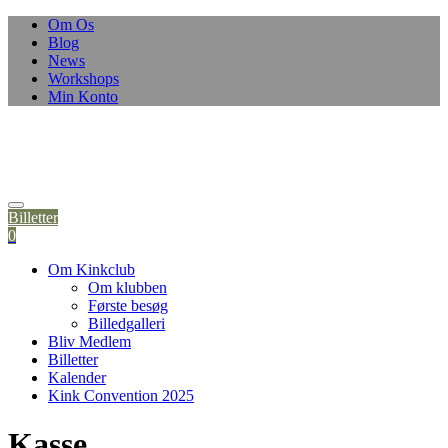
Om Os
Blog
News
Workshops
Min Konto
Billetter
0
Om Kinkclub
Om klubben
Første besøg
Billedgalleri
Bliv Medlem
Billetter
Kalender
Kink Convention 2025
Kasse