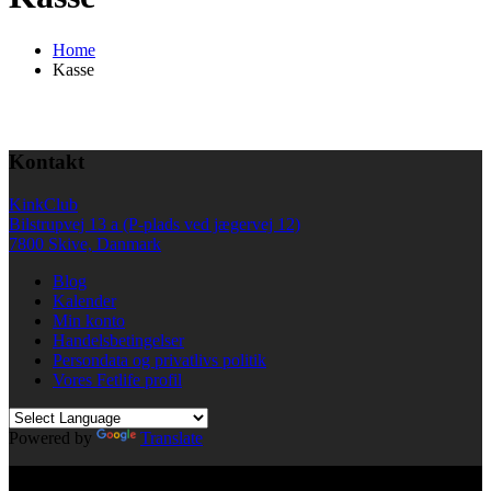
Home
Kasse
Kontakt
KinkClub
Bilstrupvej 13 a (P-plads ved jægervej 12)
7800 Skive, Danmark
Blog
Kalender
Min konto
Handelsbetingelser
Persondata og privatlivs politik
Vores Fetlife profil
Powered by
Translate
© All right reserved KinkClub