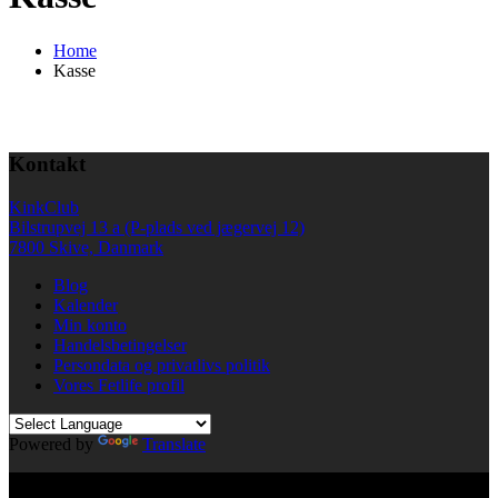
Home
Kasse
Kontakt
KinkClub
Bilstrupvej 13 a (P-plads ved jægervej 12)
7800 Skive, Danmark
Blog
Kalender
Min konto
Handelsbetingelser
Persondata og privatlivs politik
Vores Fetlife profil
Powered by
Translate
© All right reserved KinkClub