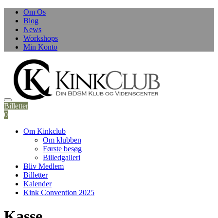
Skip
Om Os
to
Blog
content
News
Workshops
Min Konto
Billetter
0
Om Kinkclub
Om klubben
Første besøg
Billedgalleri
Bliv Medlem
Billetter
Kalender
Kink Convention 2025
Kasse