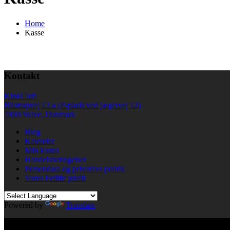
Home
Kasse
Kontakt
KinkClub
Bilstrupvej 13 a (P-plads ved jægervej 12)
7800 Skive, Danmark
Blog
Kalender
Min konto
Handelsbetingelser
Persondata og privatlivs politik
Vores Fetlife profil
Powered by
Translate
© All right reserved KinkClub