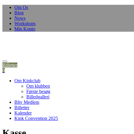
Om Os
Blog
News
Workshops
Min Konto
Billetter
0
Om Kinkclub
Om klubben
Første besøg
Billedgalleri
Bliv Medlem
Billetter
Kalender
Kink Convention 2025
Kasse