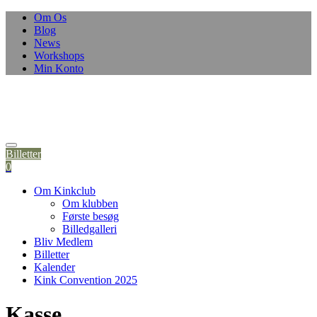
Om Os
Blog
News
Workshops
Min Konto
Billetter
0
Om Kinkclub
Om klubben
Første besøg
Billedgalleri
Bliv Medlem
Billetter
Kalender
Kink Convention 2025
Kasse