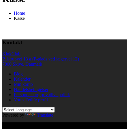
Home
Kasse
Kontakt
KinkClub
Bilstrupvej 13 a (P-plads ved jægervej 12)
7800 Skive, Danmark
Blog
Kalender
Min konto
Handelsbetingelser
Persondata og privatlivs politik
Vores Fetlife profil
Powered by
Translate
© All right reserved KinkClub