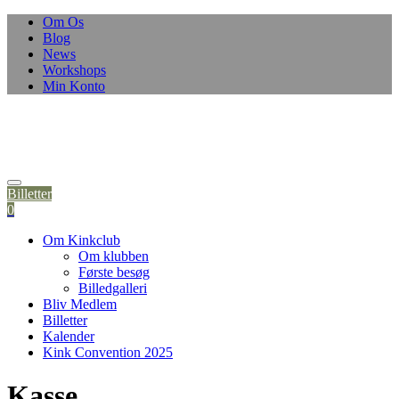
Om Os
Blog
News
Workshops
Min Konto
Billetter
0
Om Kinkclub
Om klubben
Første besøg
Billedgalleri
Bliv Medlem
Billetter
Kalender
Kink Convention 2025
Kasse