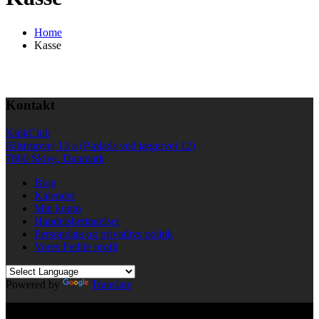
Home
Kasse
Kontakt
KinkClub
Bilstrupvej 13 a (P-plads ved jægervej 12)
7800 Skive, Danmark
Blog
Kalender
Min konto
Handelsbetingelser
Persondata og privatlivs politik
Vores Fetlife profil
Powered by
Translate
© All right reserved KinkClub