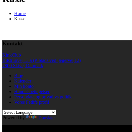
Home
Kasse
Kontakt
KinkClub
Bilstrupvej 13 a (P-plads ved jægervej 12)
7800 Skive, Danmark
Blog
Kalender
Min konto
Handelsbetingelser
Persondata og privatlivs politik
Vores Fetlife profil
Powered by
Translate
© All right reserved KinkClub