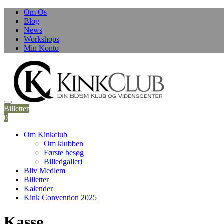
Skip
Om Os
to
Blog
content
News
Workshops
Min Konto
Billetter
0
Om Kinkclub
Om klubben
Første besøg
Billedgalleri
Bliv Medlem
Billetter
Kalender
Kink Convention 2025
Kasse