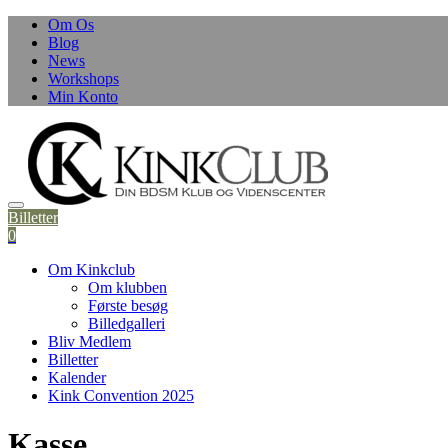
Skip
Om Os
to
Blog
content
News
Workshops
Min Konto
Billetter
0
Om Kinkclub
Om klubben
Første besøg
Billedgalleri
Bliv Medlem
Billetter
Kalender
Kink Convention 2025
Kasse