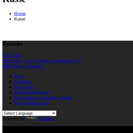
Home
Kasse
Kontakt
KinkClub
Bilstrupvej 13 a (P-plads ved jægervej 12)
7800 Skive, Danmark
Blog
Kalender
Min konto
Handelsbetingelser
Persondata og privatlivs politik
Vores Fetlife profil
Powered by
Translate
© All right reserved KinkClub