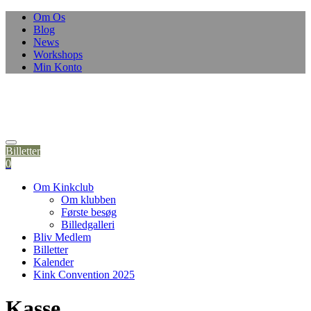
Skip
Om Os
to
Blog
content
News
Workshops
Min Konto
Billetter
0
Om Kinkclub
Om klubben
Første besøg
Billedgalleri
Bliv Medlem
Billetter
Kalender
Kink Convention 2025
Kasse