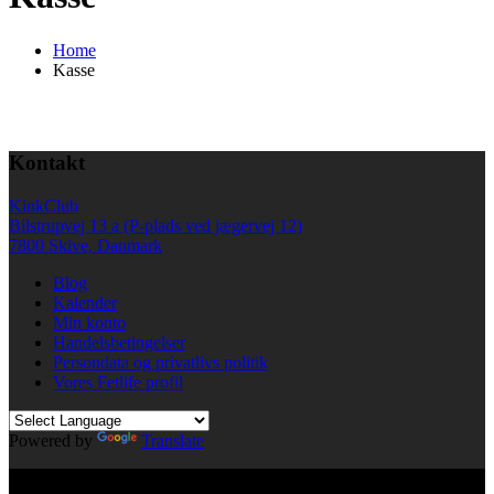
Home
Kasse
Kontakt
KinkClub
Bilstrupvej 13 a (P-plads ved jægervej 12)
7800 Skive, Danmark
Blog
Kalender
Min konto
Handelsbetingelser
Persondata og privatlivs politik
Vores Fetlife profil
Powered by
Translate
© All right reserved KinkClub