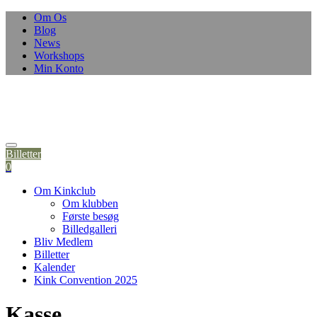
Skip
Om Os
to
Blog
content
News
Workshops
Min Konto
Billetter
0
Om Kinkclub
Om klubben
Første besøg
Billedgalleri
Bliv Medlem
Billetter
Kalender
Kink Convention 2025
Kasse