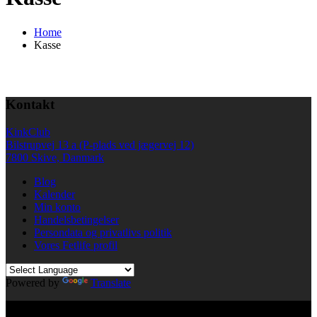
Home
Kasse
Kontakt
KinkClub
Bilstrupvej 13 a (P-plads ved jægervej 12)
7800 Skive, Danmark
Blog
Kalender
Min konto
Handelsbetingelser
Persondata og privatlivs politik
Vores Fetlife profil
Powered by
Translate
© All right reserved KinkClub