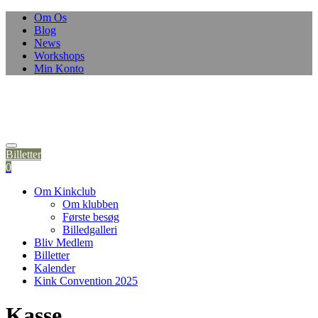
Om Os
Blog
News
Workshops
Min Konto
Billetter
0
Om Kinkclub
Om klubben
Første besøg
Billedgalleri
Bliv Medlem
Billetter
Kalender
Kink Convention 2025
Kasse