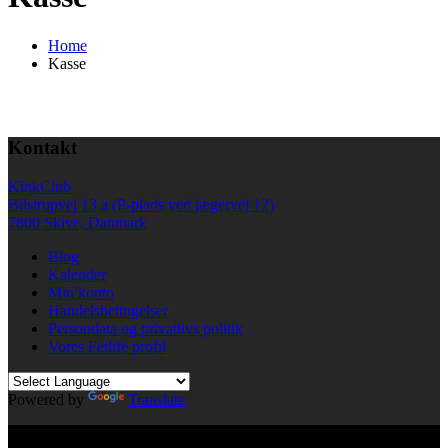
Home
Kasse
Kontakt
KinkClub
Bilstrupvej 13 a (P-plads ved jægervej 12)
7800 Skive, Danmark
Blog
Kalender
Min konto
Handelsbetingelser
Persondata og privatlivs politik
Vores Fetlife profil
Powered by
Translate
© All right reserved KinkClub