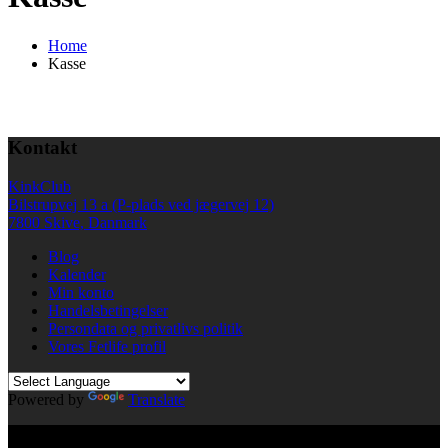
Home
Kasse
Kontakt
KinkClub
Bilstrupvej 13 a (P-plads ved jægervej 12)
7800 Skive, Danmark
Blog
Kalender
Min konto
Handelsbetingelser
Persondata og privatlivs politik
Vores Fetlife profil
Powered by
Translate
© All right reserved KinkClub