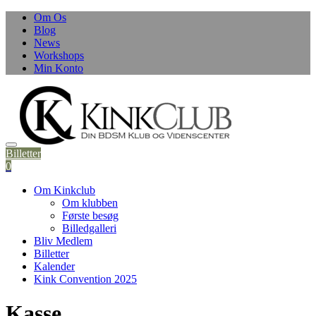
Skip
Om Os
to
Blog
content
News
Workshops
Min Konto
Billetter
0
Om Kinkclub
Om klubben
Første besøg
Billedgalleri
Bliv Medlem
Billetter
Kalender
Kink Convention 2025
Kasse