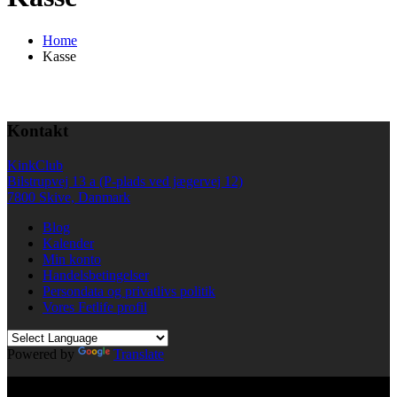
Home
Kasse
Kontakt
KinkClub
Bilstrupvej 13 a (P-plads ved jægervej 12)
7800 Skive, Danmark
Blog
Kalender
Min konto
Handelsbetingelser
Persondata og privatlivs politik
Vores Fetlife profil
Powered by
Translate
© All right reserved KinkClub