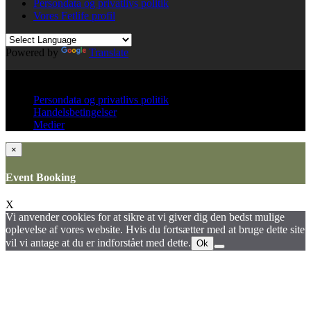
Persondata og privatlivs politik
Vores Fetlife profil
Powered by
Translate
© All right reserved KinkClub
Persondata og privatlivs politik
Handelsbetingelser
Medier
×
Event Booking
X
Vi anvender cookies for at sikre at vi giver dig den bedst mulige
oplevelse af vores website. Hvis du fortsætter med at bruge dette site
vil vi antage at du er indforstået med dette.
Ok