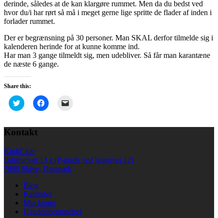
derinde, således at de kan klargøre rummet. Men da du bedst ved
hvor du/i har rørt så må i meget gerne lige spritte de flader af inden i
forlader rummet.
Der er begrænsning på 30 personer. Man SKAL derfor tilmelde sig i
kalenderen herinde for at kunne komme ind.
Har man 3 gange tilmeldt sig, men udebliver. Så får man karantæne
de næste 6 gange.
Share this:
Click
Click
Click
to
to
to
share
share
email
on
on
a
Twitter
Facebook
link
Kontakt
(Opens
(Opens
to
in
in
a
new
new
friend
KinkClub
window)
window)
(Opens
in
Bilstrupvej 13 a (P-plads ved jægervej 12)
new
7800 Skive, Danmark
window)
Blog
Kalender
Min konto
Handelsbetingelser