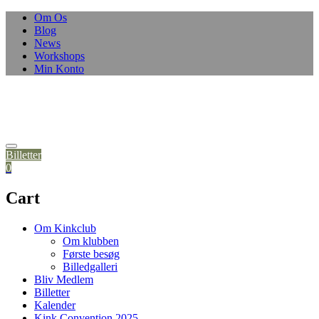
Om Os
Blog
News
Workshops
Min Konto
Billetter
0
Cart
Om Kinkclub
Om klubben
Første besøg
Billedgalleri
Bliv Medlem
Billetter
Kalender
Kink Convention 2025