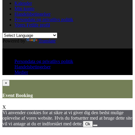
Kalender
Min konto
Handelsbetingelser
Persondata og privatlivs politik
Vores Fetlife profil
Powered by
Translate
© All right reserved KinkClub
Persondata og privatlivs politik
Handelsbetingelser
Medier
×
Event Booking
X
Vi anvender cookies for at sikre at vi giver dig den bedst mulige
oplevelse af vores website. Hvis du fortsætter med at bruge dette site
vil vi antage at du er indforstået med dette.
Ok