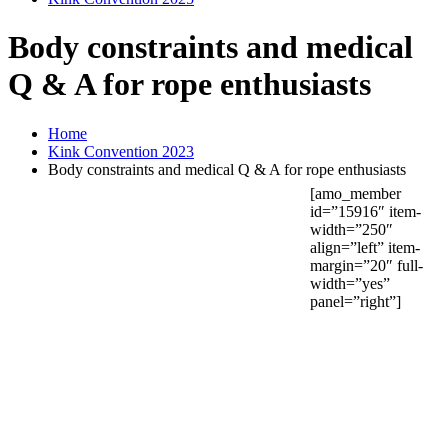
Body constraints and medical
Q & A for rope enthusiasts
Home
Kink Convention 2023
Body constraints and medical Q & A for rope enthusiasts
[amo_member
id=”15916″ item-
width=”250″
align=”left” item-
margin=”20″ full-
width=”yes”
panel=”right”]