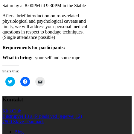
Saturday at 8:00PM til 9:30PM in the Stable
After a brief introduction on rope-related
physiological and psychological caveats and
limits, we will address your personal medical
questions in respect to bondage techniques.
(Single attendance possible)
Requirements for participants:
What to bring:
your self and some rope
Share this:
Click
Click
Click
to
to
to
share
share
email
on
on
a
Twitter
Facebook
link
Kontakt
(Opens
(Opens
to
in
in
a
new
new
friend
KinkClub
window)
window)
(Opens
in
Bilstrupvej 13 a (P-plads ved jægervej 12)
new
7800 Skive, Danmark
window)
Blog