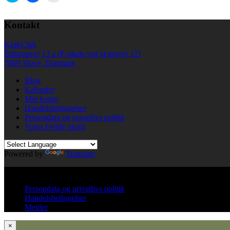
share
share
email
on
on
a
Twitter
Facebook
link
Kontakt
(Opens
(Opens
to
in
in
a
new
new
friend
KinkClub
window)
window)
(Opens
in
Bilstrupvej 13 a (P-plads ved jægervej 12)
new
7800 Skive, Danmark
window)
Blog
Kalender
Min konto
Handelsbetingelser
Persondata og privatlivs politik
Vores Fetlife profil
Powered by
Translate
© All right reserved KinkClub
Persondata og privatlivs politik
Handelsbetingelser
Medier
×