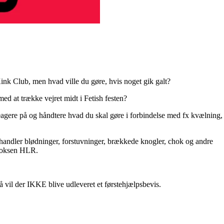
Kink Club, men hvad ville du gøre, hvis noget gik galt?
ed at trække vejret midt i Fetish festen?
eagere på og håndtere hvad du skal gøre i forbindelse med fx kvælning,
ndler blødninger, forstuvninger, brækkede knogler, chok og andre
 voksen HLR.
 vil der IKKE blive udleveret et førstehjælpsbevis.