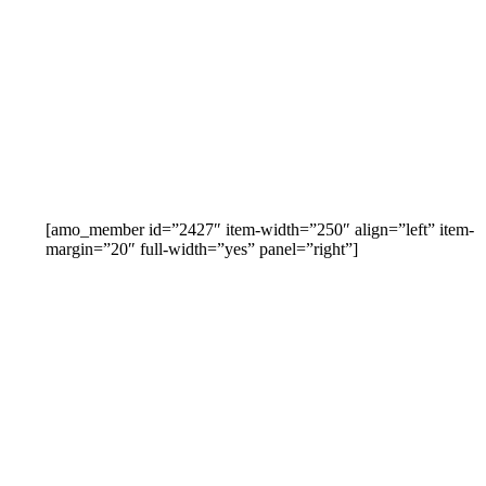
[amo_member id=”2427″ item-width=”250″ align=”left” item-
margin=”20″ full-width=”yes” panel=”right”]