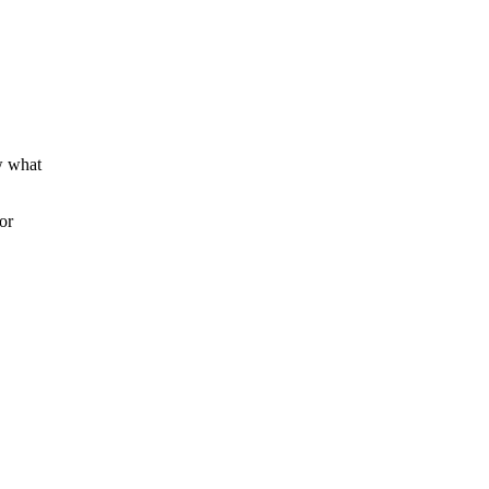
w what
or