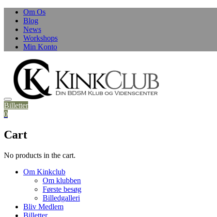
Skip
Om Os
to
Blog
content
News
Workshops
Min Konto
Billetter
0
Cart
No products in the cart.
Om Kinkclub
Om klubben
Første besøg
Billedgalleri
Bliv Medlem
Billetter