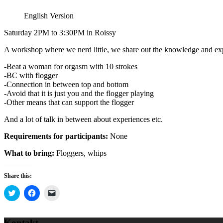
English Version
Saturday 2PM to 3:30PM in Roissy
A workshop where we nerd little, we share out the knowledge and exp
-Beat a woman for orgasm with 10 strokes
-BC with flogger
-Connection in between top and bottom
-Avoid that it is just you and the flogger playing
-Other means that can support the flogger
And a lot of talk in between about experiences etc.
Requirements for participants:
None
What to bring:
Floggers, whips
Share this:
Click
Click
Click
to
to
to
share
share
email
on
on
a
Twitter
Facebook
link
Kontakt