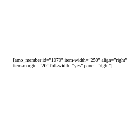
[amo_member id=”1070″ item-width=”250″ align=”right”
item-margin=”20″ full-width=”yes” panel=”right”]