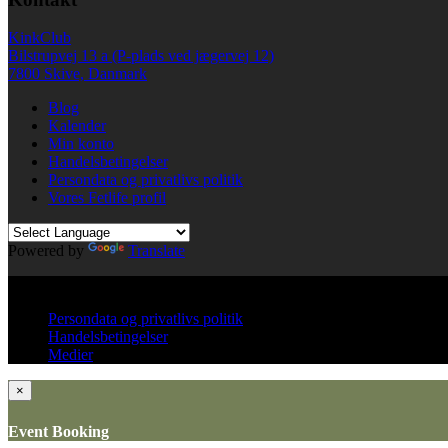
(Opens
(Opens
to
in
in
a
new
new
friend
KinkClub
window)
window)
(Opens
in
Bilstrupvej 13 a (P-plads ved jægervej 12)
new
7800 Skive, Danmark
window)
Blog
Kalender
Min konto
Handelsbetingelser
Persondata og privatlivs politik
Vores Fetlife profil
Powered by
Translate
© All right reserved KinkClub
Persondata og privatlivs politik
Handelsbetingelser
Medier
×
Event Booking