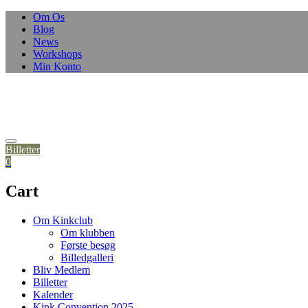
Skip
Om Os
to
Blog
content
News
Workshops
Min Konto
Billetter
0
Cart
Om Kinkclub
Om klubben
Første besøg
Billedgalleri
Bliv Medlem
Billetter
Kalender
Kink Convention 2025