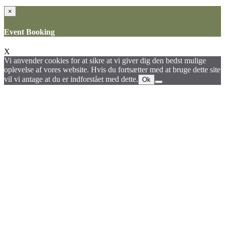
×
Event Booking
X
Vi anvender cookies for at sikre at vi giver dig den bedst mulige
oplevelse af vores website. Hvis du fortsætter med at bruge dette site
vil vi antage at du er indforstået med dette.
Ok