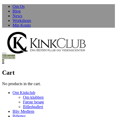
Skip
Om Os
to
Blog
content
News
Workshops
Min Konto
Billetter
0
Cart
No products in the cart.
Om Kinkclub
Om klubben
Første besøg
Billedgalleri
Bliv Medlem
Billetter