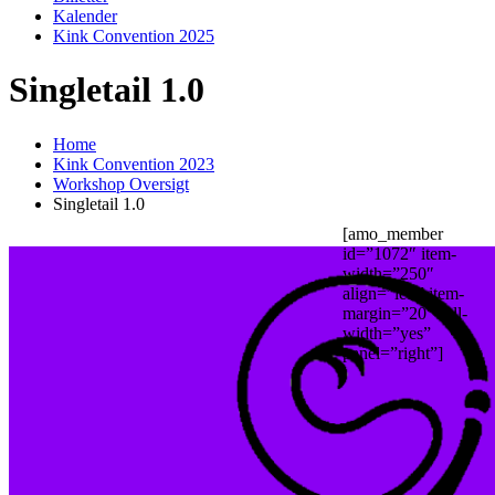
Kalender
Kink Convention 2025
Singletail 1.0
Home
Kink Convention 2023
Workshop Oversigt
Singletail 1.0
[amo_member
id=”1072″ item-
width=”250″
align=”left” item-
margin=”20″ full-
width=”yes”
panel=”right”]