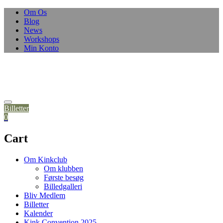
Om Os
Blog
News
Workshops
Min Konto
Billetter
0
Cart
Om Kinkclub
Om klubben
Første besøg
Billedgalleri
Bliv Medlem
Billetter
Kalender
Kink Convention 2025