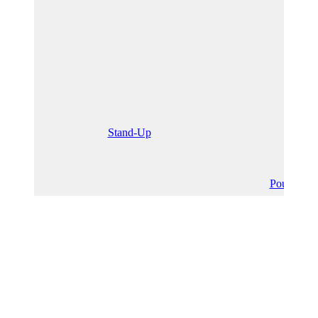
Stand-Up
Pounches 