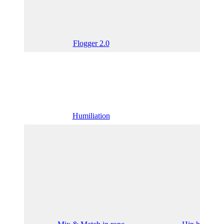
Flogger 2.0
Pa
Humiliation
Fir