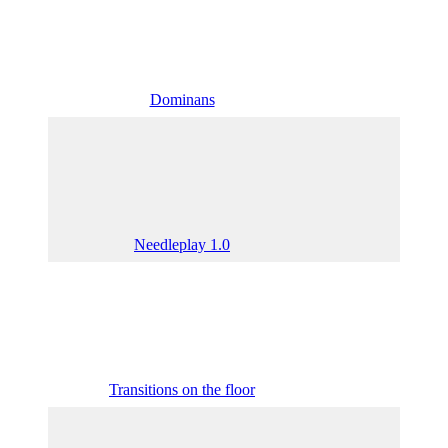
Dominans
Slave
Needleplay 1.0
Needle
Transitions on the floor
Bedro