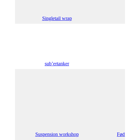
Singletail wrap
sub’ertanker
Single
Suspension workshop
Født i den 