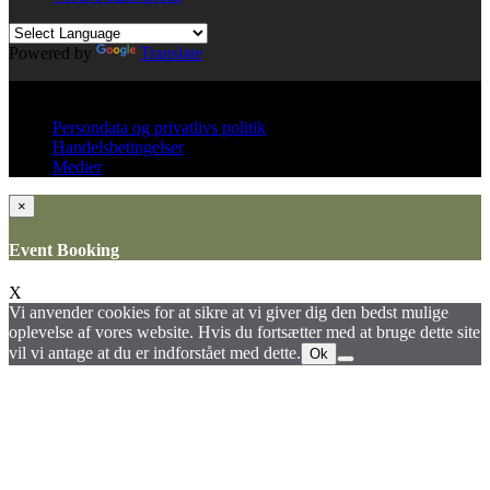
Powered by
Translate
© All right reserved KinkClub
Persondata og privatlivs politik
Handelsbetingelser
Medier
×
Event Booking
X
Vi anvender cookies for at sikre at vi giver dig den bedst mulige
oplevelse af vores website. Hvis du fortsætter med at bruge dette site
vil vi antage at du er indforstået med dette.
Ok