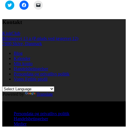
Click
Click
Click
to
to
to
share
share
email
on
on
a
Twitter
Facebook
link
Kontakt
(Opens
(Opens
to
in
in
a
new
new
friend
KinkClub
window)
window)
(Opens
in
Bilstrupvej 13 a (P-plads ved jægervej 12)
new
7800 Skive, Danmark
window)
Blog
Kalender
Min konto
Handelsbetingelser
Persondata og privatlivs politik
Vores Fetlife profil
Powered by
Translate
© All right reserved KinkClub
Persondata og privatlivs politik
Handelsbetingelser
Medier