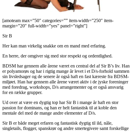
[amoteam max=”50″ categories=”” item-width=”250″ item-
margin=”20″ full-width=”yes” panel=”right”]
Sir B
Her kan man virkelig snakke om en mand med erfaring.
En herre, der omgiver sig med stor respekt og ordentlighed.
BDSM har gennem alle årene været en central del af Sir B’s liv. Han
er polyamorøs og har i rigtig mange år levet i et D/s-forhold sammen
sin livsledsager og de senere år også haft en fast kæreste fra BDSM-
miljøet. Han har gennem alle årene været aktiv i de jyske foreninger
med foredrag, workshops, D/s arrangementer og er også ansvarig
for en række grupper.
Ud over at være en dygtig top har Sir B i mange år haft en stor
passion for dominans, og han er helt fantastisk til at koble den
mentale del med de mange andre elementer af D/s.
Sir B er både meget erfaren og fantastisk dygtig til ild, nåle,
singletails, flogger, spanskrør og andre smertegivere samt forskellige