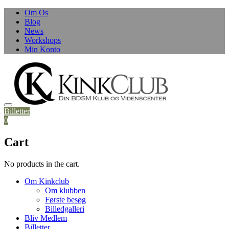
Skip
Om Os
to
Blog
content
News
Workshops
Min Konto
Billetter
0
Cart
No products in the cart.
Om Kinkclub
Om klubben
Første besøg
Billedgalleri
Bliv Medlem
Billetter