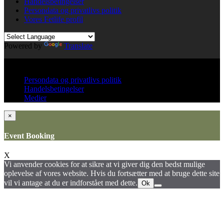
Handelsbetingelser
Persondata og privatlivs politik
Vores Fetlife profil
Powered by
Translate
© All right reserved KinkClub
Persondata og privatlivs politik
Handelsbetingelser
Medier
×
Event Booking
X
Vi anvender cookies for at sikre at vi giver dig den bedst mulige
oplevelse af vores website. Hvis du fortsætter med at bruge dette site
vil vi antage at du er indforstået med dette.
Ok