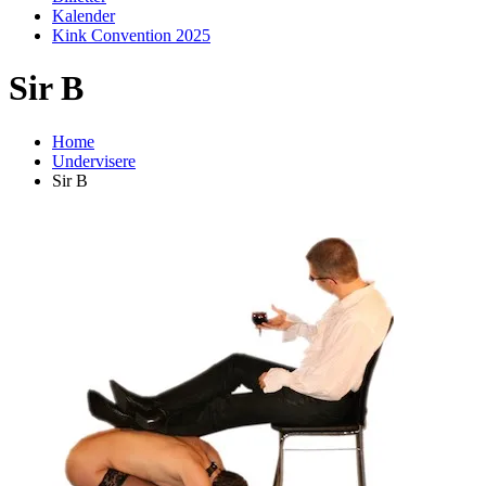
Kalender
Kink Convention 2025
Sir B
Home
Undervisere
Sir B