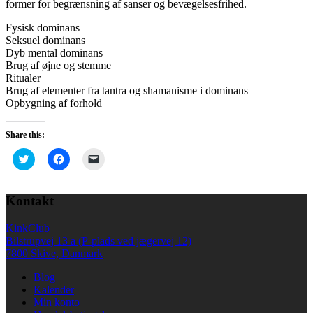
former for begrænsning af sanser og bevægelsesfrihed.
Fysisk dominans
Seksuel dominans
Dyb mental dominans
Brug af øjne og stemme
Ritualer
Brug af elementer fra tantra og shamanisme i dominans
Opbygning af forhold
Share this:
Click
Click
Click
to
to
to
share
share
email
on
on
a
Twitter
Facebook
link
Kontakt
(Opens
(Opens
to
in
in
a
new
new
friend
KinkClub
window)
window)
(Opens
in
Bilstrupvej 13 a (P-plads ved jægervej 12)
new
7800 Skive, Danmark
window)
Blog
Kalender
Min konto