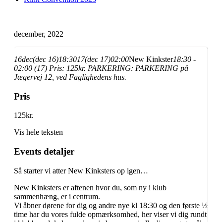
december, 2022
16
dec
(dec 16)
18:30
17
(dec 17)
02:00
New Kinkster
18:30 -
02:00 (17)
Pris:
125kr.
PARKERING:
PARKERING på
Jægervej 12, ved Faglighedens hus.
Pris
125kr.
Vis hele teksten
Events detaljer
Så starter vi atter New Kinksters op igen…
New Kinksters er aftenen hvor du, som ny i klub
sammenhæng, er i centrum.
Vi åbner dørene for dig og andre nye kl 18:30 og den første ½
time har du vores fulde opmærksomhed, her viser vi dig rundt