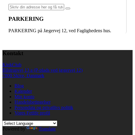
PARKERING
PARKERING på Jægervej 12, ved Faglighedens hus.
Kontakt
KinkClub
Bilstrupvej 13 a (P-plads ved jægervej 12)
7800 Skive, Danmark
Blog
Kalender
Min konto
Handelsbetingelser
Persondata og privatlivs politik
Vores Fetlife profil
Powered by
Translate