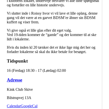
i klubbens lokaler, underveje besvarer vi alle dine spørgsmål
og fortæller en lille historie undervejs.
Vi slutter inde i Roissy hvor vi vil lave et lille oplæg, denne
gang vil det være at en garvet BDSM’er åbner sin BDSM
kuffert og viser frem.
Vi give også et lille glas efter dit eget valg.
Ved 19-tiden kommer de “gamle” og der kommer til at ske
lidt i lokalerne.
Hvis du inden kl 20 tænker det er ikke lige mig det her og
forlader lokalerne så skal du ikke betale for besøget.
Tidspunkt
16 (Fredag) 18:30 - 17 (Lørdag) 02:00
Adresse
Kink Club Skive
Bilstrupvej 13A
Calendar
GoogleCal