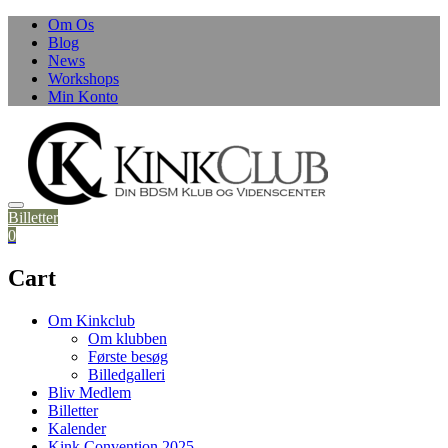
Skip
Om Os
to
Blog
content
News
Workshops
Min Konto
Billetter
0
Cart
Om Kinkclub
Om klubben
Første besøg
Billedgalleri
Bliv Medlem
Billetter
Kalender
Kink Convention 2025