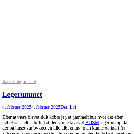
Ikke-kategoriseret
Legerummet
4. februar 2025
4. februar 2025
Dan Lei
Efter at være blevet skilt købte jeg et gammelt hus hvor det efter
købet var helt naturligt at der skulle laves et
BDSM
legerum og da
der på huset var bygget en lille tilbygning, man kunne gå ind i fra
køkkenet, men også direkte udefra og bygningen ligge bag huset var