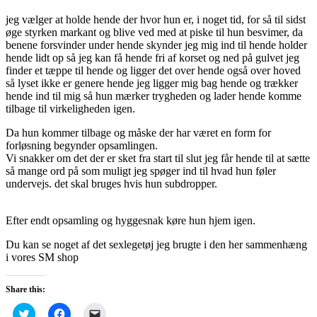
jeg vælger at holde hende der hvor hun er, i noget tid, for så til sidst
øge styrken markant og blive ved med at piske til hun besvimer, da
benene forsvinder under hende skynder jeg mig ind til hende holder
hende lidt op så jeg kan få hende fri af korset og ned på gulvet jeg
finder et tæppe til hende og ligger det over hende også over hoved
så lyset ikke er genere hende jeg ligger mig bag hende og trækker
hende ind til mig så hun mærker trygheden og lader hende komme
tilbage til virkeligheden igen.
Da hun kommer tilbage og måske der har været en form for
forløsning begynder opsamlingen.
Vi snakker om det der er sket fra start til slut jeg får hende til at sætte
så mange ord på som muligt jeg spøger ind til hvad hun føler
undervejs. det skal bruges hvis hun subdropper.
Efter endt opsamling og hyggesnak køre hun hjem igen.
Du kan se noget af det sexlegetøj jeg brugte i den her sammenhæng
i vores SM shop
Share this:
Click
Click
Click