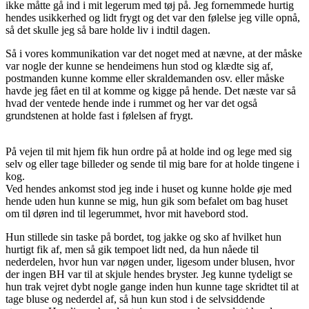
ikke måtte gå ind i mit legerum med tøj på. Jeg fornemmede hurtig
hendes usikkerhed og lidt frygt og det var den følelse jeg ville opnå,
så det skulle jeg så bare holde liv i indtil dagen.
Så i vores kommunikation var det noget med at nævne, at der måske
var nogle der kunne se hendeimens hun stod og klædte sig af,
postmanden kunne komme eller skraldemanden osv. eller måske
havde jeg fået en til at komme og kigge på hende. Det næste var så
hvad der ventede hende inde i rummet og her var det også
grundstenen at holde fast i følelsen af frygt.
På vejen til mit hjem fik hun ordre på at holde ind og lege med sig
selv og eller tage billeder og sende til mig bare for at holde tingene i
kog.
Ved hendes ankomst stod jeg inde i huset og kunne holde øje med
hende uden hun kunne se mig, hun gik som befalet om bag huset
om til døren ind til legerummet, hvor mit havebord stod.
Hun stillede sin taske på bordet, tog jakke og sko af hvilket hun
hurtigt fik af, men så gik tempoet lidt ned, da hun nåede til
nederdelen, hvor hun var nøgen under, ligesom under blusen, hvor
der ingen BH var til at skjule hendes bryster. Jeg kunne tydeligt se
hun trak vejret dybt nogle gange inden hun kunne tage skridtet til at
tage bluse og nederdel af, så hun kun stod i de selvsiddende