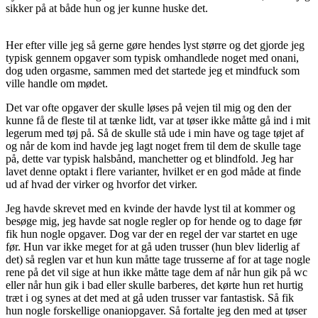
sikker på at både hun og jer kunne huske det.
Her efter ville jeg så gerne gøre hendes lyst større og det gjorde jeg
typisk gennem opgaver som typisk omhandlede noget med onani,
dog uden orgasme, sammen med det startede jeg et mindfuck som
ville handle om mødet.
Det var ofte opgaver der skulle løses på vejen til mig og den der
kunne få de fleste til at tænke lidt, var at tøser ikke måtte gå ind i mit
legerum med tøj på. Så de skulle stå ude i min have og tage tøjet af
og når de kom ind havde jeg lagt noget frem til dem de skulle tage
på, dette var typisk halsbånd, manchetter og et blindfold. Jeg har
lavet denne optakt i flere varianter, hvilket er en god måde at finde
ud af hvad der virker og hvorfor det virker.
Jeg havde skrevet med en kvinde der havde lyst til at kommer og
besøge mig, jeg havde sat nogle regler op for hende og to dage før
fik hun nogle opgaver. Dog var der en regel der var startet en uge
før. Hun var ikke meget for at gå uden trusser (hun blev liderlig af
det) så reglen var et hun kun måtte tage trusserne af for at tage nogle
rene på det vil sige at hun ikke måtte tage dem af når hun gik på wc
eller når hun gik i bad eller skulle barberes, det kørte hun ret hurtig
træt i og synes at det med at gå uden trusser var fantastisk. Så fik
hun nogle forskellige onaniopgaver. Så fortalte jeg den med at tøser