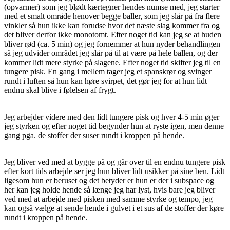
(opvarmer) som jeg blødt kærtegner hendes numse med, jeg starter
med et smalt område henover begge baller, som jeg slår på fra flere
vinkler så hun ikke kan forudse hvor det næste slag kommer fra og
det bliver derfor ikke monotomt. Efter noget tid kan jeg se at huden
bliver rød (ca. 5 min) og jeg fornemmer at hun nyder behandlingen
så jeg udvider området jeg slår på til at være på hele ballen, og der
kommer lidt mere styrke på slagene. Efter noget tid skifter jeg til en
tungere pisk. En gang i mellem tager jeg et spanskrør og svinger
rundt i luften så hun kan høre svirpet, det gør jeg for at hun lidt
endnu skal blive i følelsen af frygt.
Jeg arbejder videre med den lidt tungere pisk og hver 4-5 min øger
jeg styrken og efter noget tid begynder hun at ryste igen, men denne
gang pga. de stoffer der suser rundt i kroppen på hende.
Jeg bliver ved med at bygge på og går over til en endnu tungere pisk
efter kort tids arbejde ser jeg hun bliver lidt usikker på sine ben. Lidt
ligesom hun er beruset og det betyder er hun er der i subspace og
her kan jeg holde hende så længe jeg har lyst, hvis bare jeg bliver
ved med at arbejde med pisken med samme styrke og tempo, jeg
kan også vælge at sende hende i gulvet i et sus af de stoffer der køre
rundt i kroppen på hende.