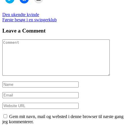
to
to
to
share
share
email
on
on
a
Twitter
Facebook
link
Indlægsnavigation
Den ukendte kvinde
(Opens
(Opens
to
Første besøg i en swingerklub
in
in
a
new
new
friend
window)
window)
(Opens
Leave a Comment
in
new
window)
Gem mit navn, mail og websted i denne browser til næste gang
jeg kommenterer.