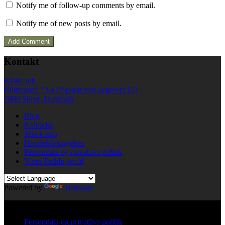
Notify me of follow-up comments by email.
Notify me of new posts by email.
Kontakt
KinkClub
Bilstrupvej 13 a (P-plads ved jægervej 12)
7800 Skive, Danmark
Blog
Kalender
Min konto
Handelsbetingelser
Persondata og privatlivs politik
Vores Fetlife profil
Powered by
Translate
© All right reserved KinkClub
Persondata og privatlivs politik