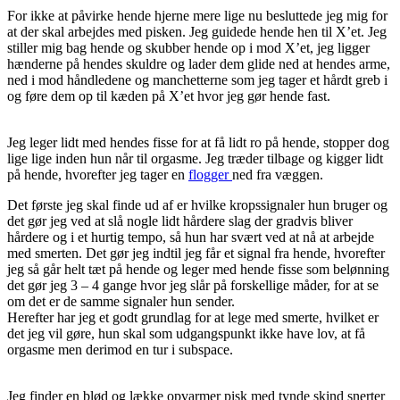
For ikke at påvirke hende hjerne mere lige nu besluttede jeg mig for
at der skal arbejdes med pisken. Jeg guidede hende hen til X’et. Jeg
stiller mig bag hende og skubber hende op i mod X’et, jeg ligger
hænderne på hendes skuldre og lader dem glide ned at hendes arme,
ned i mod håndledene og manchetterne som jeg tager et hårdt greb i
og føre dem op til kæden på X’et hvor jeg gør hende fast.
Jeg leger lidt med hendes fisse for at få lidt ro på hende, stopper dog
lige lige inden hun når til orgasme. Jeg træder tilbage og kigger lidt
på hende, hvorefter jeg tager en
flogger
ned fra væggen.
Det første jeg skal finde ud af er hvilke kropssignaler hun bruger og
det gør jeg ved at slå nogle lidt hårdere slag der gradvis bliver
hårdere og i et hurtig tempo, så hun har svært ved at nå at arbejde
med smerten. Det gør jeg indtil jeg får et signal fra hende, hvorefter
jeg så går helt tæt på hende og leger med hende fisse som belønning
det gør jeg 3 – 4 gange hvor jeg slår på forskellige måder, for at se
om det er de samme signaler hun sender.
Herefter har jeg et godt grundlag for at lege med smerte, hvilket er
det jeg vil gøre, hun skal som udgangspunkt ikke have lov, at få
orgasme men derimod en tur i subspace.
Jeg finder en blød og lække opvarmer pisk med tynde skind snerter