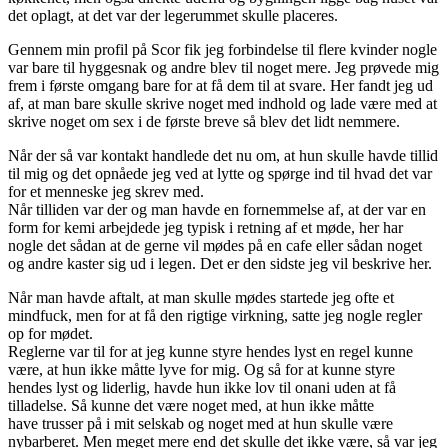
det oplagt, at det var der legerummet skulle placeres.
Gennem min profil på Scor fik jeg forbindelse til flere kvinder nogle
var bare til hyggesnak og andre blev til noget mere. Jeg prøvede mig
frem i første omgang bare for at få dem til at svare. Her fandt jeg ud
af, at man bare skulle skrive noget med indhold og lade være med at
skrive noget om sex i de første breve så blev det lidt nemmere.
Når der så var kontakt handlede det nu om, at hun skulle havde tillid
til mig og det opnåede jeg ved at lytte og spørge ind til hvad det var
for et menneske jeg skrev med.
Når tilliden var der og man havde en fornemmelse af, at der var en
form for kemi arbejdede jeg typisk i retning af et møde, her har
nogle det sådan at de gerne vil mødes på en cafe eller sådan noget
og andre kaster sig ud i legen. Det er den sidste jeg vil beskrive her.
Når man havde aftalt, at man skulle mødes startede jeg ofte et
mindfuck, men for at få den rigtige virkning, satte jeg nogle regler
op for mødet.
Reglerne var til for at jeg kunne styre hendes lyst en regel kunne
være, at hun ikke måtte lyve for mig. Og så for at kunne styre
hendes lyst og liderlig, havde hun ikke lov til onani uden at få
tilladelse. Så kunne det være noget med, at hun ikke måtte
have trusser på i mit selskab og noget med at hun skulle være
nybarberet. Men meget mere end det skulle det ikke være, så var jeg