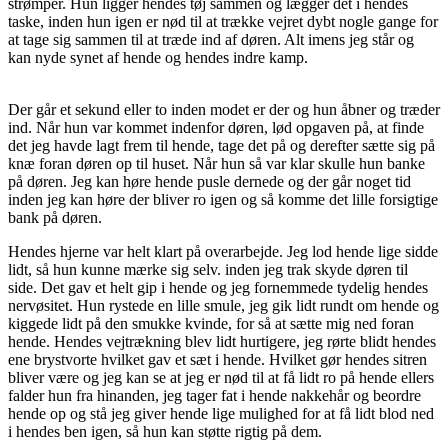
strømper. Hun ligger hendes tøj sammen og lægger det i hendes
taske, inden hun igen er nød til at trække vejret dybt nogle gange for
at tage sig sammen til at træde ind af døren. Alt imens jeg står og
kan nyde synet af hende og hendes indre kamp.
Der går et sekund eller to inden modet er der og hun åbner og træder
ind. Når hun var kommet indenfor døren, lød opgaven på, at finde
det jeg havde lagt frem til hende, tage det på og derefter sætte sig på
knæ foran døren op til huset. Når hun så var klar skulle hun banke
på døren. Jeg kan høre hende pusle dernede og der går noget tid
inden jeg kan høre der bliver ro igen og så komme det lille forsigtige
bank på døren.
Hendes hjerne var helt klart på overarbejde. Jeg lod hende lige sidde
lidt, så hun kunne mærke sig selv. inden jeg trak skyde døren til
side. Det gav et helt gip i hende og jeg fornemmede tydelig hendes
nervøsitet. Hun rystede en lille smule, jeg gik lidt rundt om hende og
kiggede lidt på den smukke kvinde, for så at sætte mig ned foran
hende. Hendes vejtrækning blev lidt hurtigere, jeg rørte blidt hendes
ene brystvorte hvilket gav et sæt i hende. Hvilket gør hendes sitren
bliver være og jeg kan se at jeg er nød til at få lidt ro på hende ellers
falder hun fra hinanden, jeg tager fat i hende nakkehår og beordre
hende op og stå jeg giver hende lige mulighed for at få lidt blod ned
i hendes ben igen, så hun kan støtte rigtig på dem.