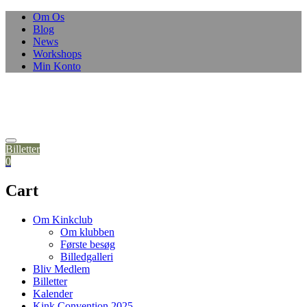
Skip
Om Os
to
Blog
content
News
Workshops
Min Konto
Billetter
0
Cart
Om Kinkclub
Om klubben
Første besøg
Billedgalleri
Bliv Medlem
Billetter
Kalender
Kink Convention 2025