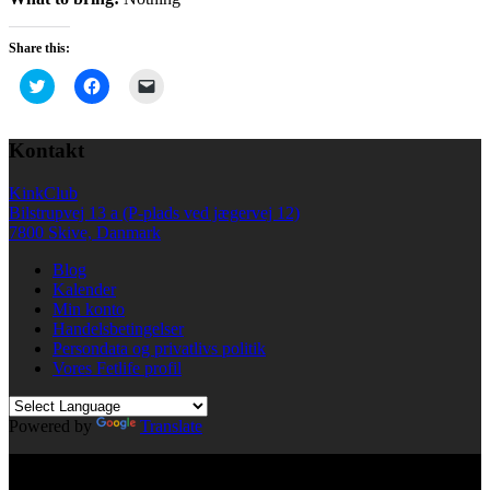
Share this:
Click
Click
Click
to
to
to
share
share
email
on
on
a
Twitter
Facebook
link
Kontakt
(Opens
(Opens
to
in
in
a
new
new
friend
KinkClub
window)
window)
(Opens
in
Bilstrupvej 13 a (P-plads ved jægervej 12)
new
7800 Skive, Danmark
window)
Blog
Kalender
Min konto
Handelsbetingelser
Persondata og privatlivs politik
Vores Fetlife profil
Powered by
Translate
© All right reserved KinkClub