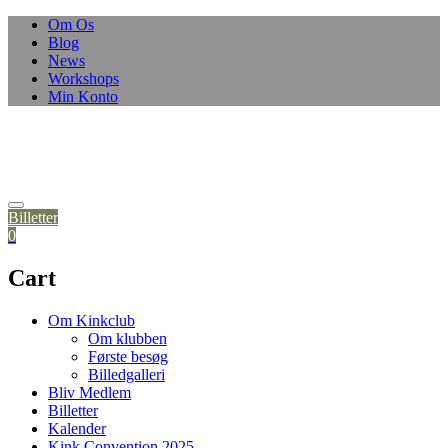
Om Os
Blog
News
Workshops
Min Konto
Billetter
0
Cart
Om Kinkclub
Om klubben
Første besøg
Billedgalleri
Bliv Medlem
Billetter
Kalender
Kink Convention 2025