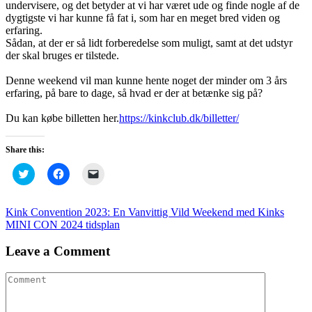
undervisere, og det betyder at vi har været ude og finde nogle af de
dygtigste vi har kunne få fat i, som har en meget bred viden og
erfaring.
Sådan, at der er så lidt forberedelse som muligt, samt at det udstyr
der skal bruges er tilstede.
Denne weekend vil man kunne hente noget der minder om 3 års
erfaring, på bare to dage, så hvad er der at betænke sig på?
Du kan købe billetten her.
https://kinkclub.dk/billetter/
Share this:
Click
Click
Click
to
to
to
share
share
email
on
on
a
Twitter
Facebook
link
Kink Convention 2023: En Vanvittig Vild Weekend med Kinks
(Opens
(Opens
to
MINI CON 2024 tidsplan
in
in
a
new
new
friend
window)
window)
(Opens
Leave a Comment
in
new
window)