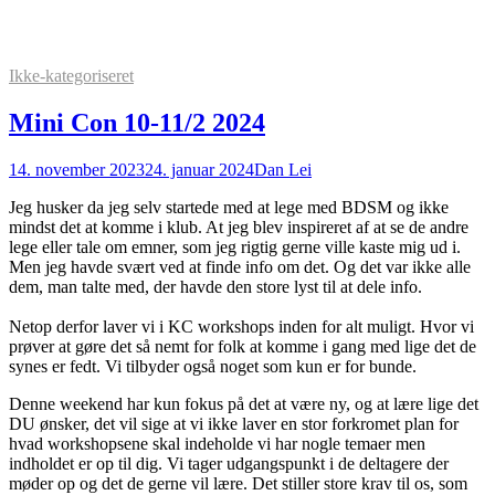
Ikke-kategoriseret
Mini Con 10-11/2 2024
14. november 2023
24. januar 2024
Dan Lei
Jeg husker da jeg selv startede med at lege med BDSM og ikke
mindst det at komme i klub. At jeg blev inspireret af at se de andre
lege eller tale om emner, som jeg rigtig gerne ville kaste mig ud i.
Men jeg havde svært ved at finde info om det. Og det var ikke alle
dem, man talte med, der havde den store lyst til at dele info.
Netop derfor laver vi i KC workshops inden for alt muligt. Hvor vi
prøver at gøre det så nemt for folk at komme i gang med lige det de
synes er fedt. Vi tilbyder også noget som kun er for bunde.
Denne weekend har kun fokus på det at være ny, og at lære lige det
DU ønsker, det vil sige at vi ikke laver en stor forkromet plan for
hvad workshopsene skal indeholde vi har nogle temaer men
indholdet er op til dig. Vi tager udgangspunkt i de deltagere der
møder op og det de gerne vil lære. Det stiller store krav til os, som