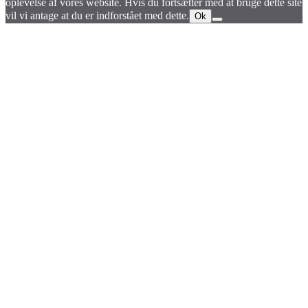
oplevelse af vores website. Hvis du fortsætter med at bruge dette site
vil vi antage at du er indforstået med dette.
Ok