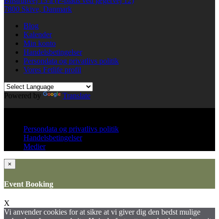
Bilstrupvej 13 a (P-plads ved jægervej 12)
7800 Skive, Danmark
Blog
Kalender
Min konto
Handelsbetingelser
Persondata og privatlivs politik
Vores Fetlife profil
Powered by
Translate
© All right reserved KinkClub
Persondata og privatlivs politik
Handelsbetingelser
Medier
×
Event Booking
X
Vi anvender cookies for at sikre at vi giver dig den bedst mulige